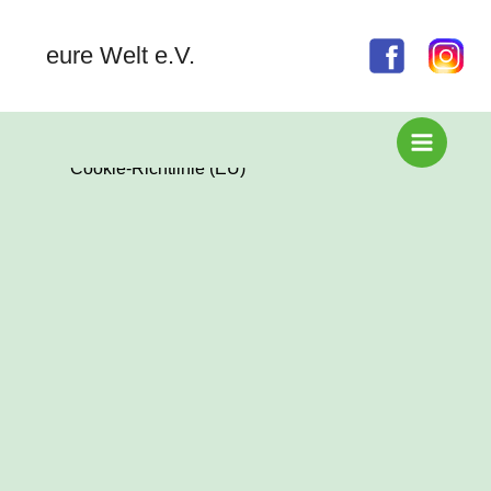
Betriebshandbuch
Zum
Inhalt
eure Welt e.V.
springen
Impressum
Datenschutz
Cookie-Richtlinie (EU)