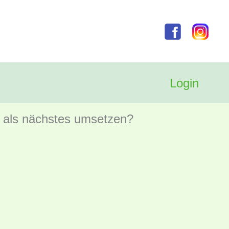
Login
ößeres – konkret!
e als nächstes umsetzen?