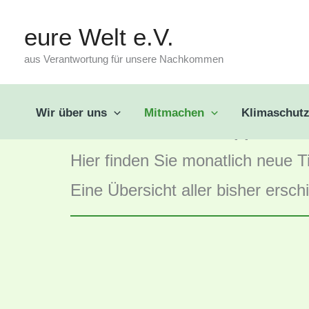
Zum
eure Welt e.V.
Unsere Tipps für I
Inhalt
aus Verantwortung für unsere Nachkommen
Klimaschutz
springen
Wir über uns
Mitmachen
Klimaschut
Nutzen Sie unsere Tipps und t
Hier finden Sie monatlich neue 
Eine Übersicht aller bisher ersc