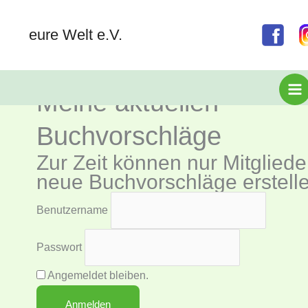
Klima-Lesestunde-
Zum
Inhalt
Mitgliedseite
eure Welt e.V.
springen
Meine aktuellen
Buchvorschläge
Zur Zeit können nur Mitgliede
neue Buchvorschläge erstelle
Benutzername
Passwort
Angemeldet bleiben.