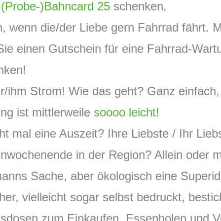
e
(Probe-)Bahncard 25
schenken.
h, wenn die/der Liebe gern Fahrrad fährt. 
ie einen Gutschein für eine Fahrrad-Wart
nken!
r/ihm Strom! Wie das geht? Ganz einfach
ng ist mittlerweile
soooo leicht
!
t mal eine Auszeit? Ihre Liebste / Ihr Lieb
enwochenende in der Region? Allein oder m
rmanns Sache, aber ökologisch eine Superid
er, vielleicht sogar selbst bedruckt, bestic
sdosen zum Einkaufen, Essenholen und Ver