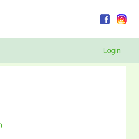
Login
h