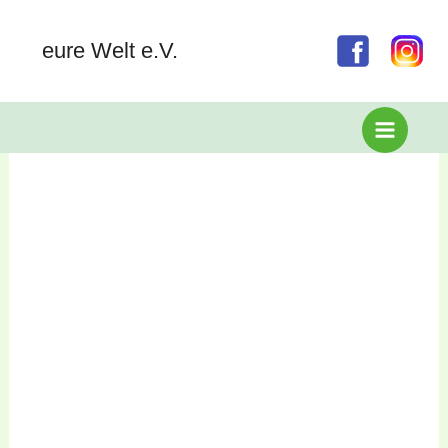
Zum
Inhalt
eure Welt e.V.
CO2 Fußabdruck
springen
Weltbevölkerung